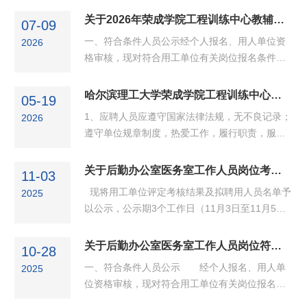
《哈尔滨理工大学2026年度公开招聘博士教师公
关于2026年荣成学院工程训练中心教辅岗位符合条件人员公示及考核通知
07-09
告》等要求，现将荣成学院2026年5月公开招聘
一、符合条件人员公示经个人报名、用人单位资
2026
教师考核成绩予以公示，公示期3个工作日。如对
格审核，现对符合用工单位有关岗位报名条件人
公示人员有异议，可在公示期内反映，反映情况
员进行公示，公示期3天。姓名性别年龄应聘岗位
和问题必须实事求是，应签署或告知真实姓名、
专业技术职务学历毕业院校专业腾飞男40焊接实
哈尔滨理工大学荣成学院工程训练中心指导教师（教辅岗）招聘启事（6月30日更新）
工作单位和联系方式；对线索不清的匿名信和匿
05-19
训指导教师无本科哈尔滨工业大学华德学院焊接
名电话，公示期间不...
1、应聘人员应遵守国家法律法规，无不良记录；
2026
技术与工程宋晓旭女32增材制造实训指导教师无
遵守单位规章制度，热爱工作，履行职责，服从
研究生马来西亚国立大学微电子工程如对公示人
安排。2、应聘人员应符合用工单位招聘条件，参
员有异议，可在公示期内反映，反映情况和问题
加用人单位相关考核。3、用工形式为非编制人
关于后勤办公室医务室工作人员岗位考核结果公示
必须实事求是，应签署或告知真实姓名、单位和
11-03
员，按劳务派遣形式与劳务派遣公司签订劳动合
联系方式；对线索不...
现将用工单位评定考核结果及拟聘用人员名单予
2025
同。4、考核通过人员提供近期体检报告，体检合
以公示，公示期3个工作日（11月3日至11月5
格人员办理入职。试用期为1个月，试用不合格不
日）。拟聘用人员自愿放弃，需在公示期内电话
予录用。5、 应聘人员报名时应提供下列资料：
告知。 考核结果序号应聘岗位姓名笔试成绩面试
关于后勤办公室医务室工作人员岗位符合条件人员公示及考核通知
1）居民身份证；2）简历及应聘人员报名登
10-28
成绩总成绩备注第一阶段考核未达基本分数要求
记表；3）思...
一、符合条件人员公示 经个人报名、用人单
2025
的，不再列出。1医务室医生吕晓彤
位资格审核，现对符合用工单位有关岗位报名条
7087.6777.07拟聘用2医务室护士谢立鑫
件人员进行公示，公示期为3个工作日。 应聘岗