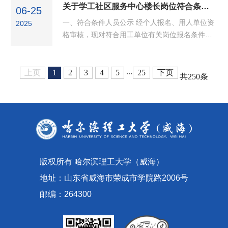
《关于全面下放省直事业单位公开招聘管理权限
关于学工社区服务中心楼长岗位符合条件人员公示及考核通知
06-25
的通知》和《关于进一步做好事业单...
一、符合条件人员公示 经个人报名、用人单位资
2025
格审核，现对符合用工单位有关岗位报名条件人
员进行公示，公示期为3个工作日。姓名性别年龄
学历毕业院校专业备注王婷女40本科德州学院
音...
...
上页
1
2
3
4
5
25
下页
共250条
版权所有 哈尔滨理工大学（威海）
地址：山东省威海市荣成市学院路2006号
邮编：264300