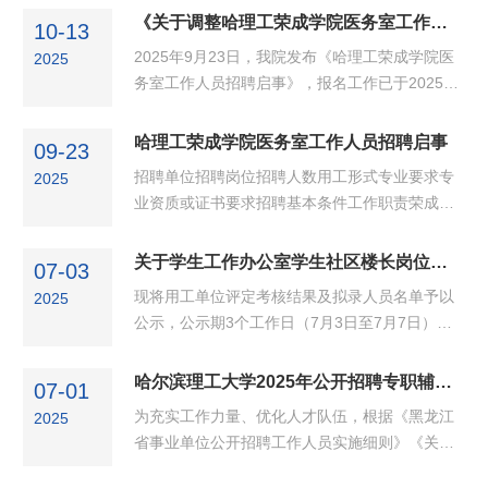
968491.20 拟聘用3张齐齐768278.40 4宫铭远
位名称姓名性别年龄专业技术职务学历毕业院校
《关于调整哈理工荣成学院医务室工作人员岗位招聘条件的补充公告》
7083.3375.33 5于宣蔚6484.6772.27 聘用形
10-13
专业备注医务室医生吕晓彤女54副主任医师本科
式：劳务派遣 如对公示人员有异议，可...
2025年9月23日，我院发布《哈理工荣成学院医
2025
（成人教育）佳木斯大学临床医学 医务室护士
务室工作人员招聘启事》，报名工作已于2025年
刘丹洋女32初级（士）本科（成人教育）佳木斯
9月27日结束。经资格初审，医务室医生岗位暂
大学护理学 张齐齐女31初级（师） 本科（专升
无符合招聘条件的报名人员。经研究决定，对此
哈理工荣成学院医务室工作人员招聘启事
本）中国医科大学护理学 宫铭远女31初级
09-23
岗位招聘条件进行调整：将医生执业范围调整为
（师） 本科（成人教...
招聘单位招聘岗位招聘人数用工形式专业要求专
2025
内科，并需具有基层医疗卫生机构全科医生转岗
业资质或证书要求招聘基本条件工作职责荣成学
培训合格证书，其他条件不变。具体如下：招聘
院后勤办公室医务室医生1劳务派遣医学相关专业
单位招聘岗位招聘人数用工形式专业要求专业资
具有执业医师资格证书和执业证书，经注册后在
关于学生工作办公室学生社区楼长岗位考核结果公示
质或证书要求报名基本条件工作职责荣成学院后
07-03
医疗卫生机构中执业满五年，执业范围为中西医
勤办公室医务室医生1劳...
现将用工单位评定考核结果及拟录人员名单予以
2025
结合，入职后注册地变更为荣成学院医务室。1.
公示，公示期3个工作日（7月3日至7月7日）。
遵纪守法，具有良好的思想品质和职业道德；身
拟录人员自愿放弃，需在公示期内电话告知。考
心健康，能全面履行岗位的职责和义务。 2. 年
核结果序号姓名成绩备注1白桦81.93拟录用2陈
哈尔滨理工大学2025年公开招聘专职辅导员公告
龄为65周岁及以下，具有大专及以上学历，中级
07-01
薇81.73​3王婷76.87​4王晓峰74.60 ...
及以上职称。 3...
为充实工作力量、优化人才队伍，根据《黑龙江
2025
省事业单位公开招聘工作人员实施细则》《关于
进一步做好省直事业单位公开招聘工作的通知》