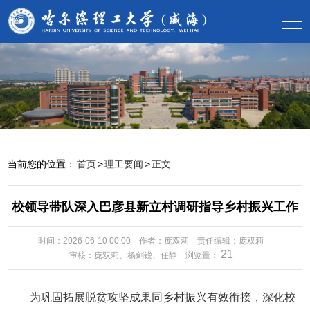
当前您的位置：
首页
>
理工要闻
>
正文
校领导带队深入巴彦县新立村调研指导乡村振兴工作
时间：2026-06-10 00:00
作者：庞双莉
责任编辑：庞双莉
21
审核：庞双莉、杨剑锐、任静
浏览量：
为巩固拓展脱贫攻坚成果同乡村振兴有效衔接，深化校