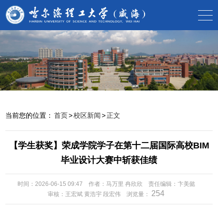
当前您的位置：
首页
>
校区新闻
>
正文
【学生获奖】荣成学院学子在第十二届国际高校BIM
毕业设计大赛中斩获佳绩
时间：2026-06-15 09:47
作者：马万里 冉欣欣
责任编辑：卞美懿
254
审核：王宏斌 黄浩宇 段宏伟
浏览量：